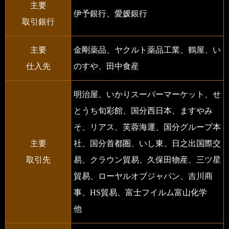
主要
伊予銀行、愛媛銀行
取引銀行
主要
金剛薬品、ヤクルト薬品工業、鶴屋、い
仕入先
のすや、田中食産
明治屋、いかりスーパーマーケット、せ
とうち旬彩館、国分西日本、ますやみ
そ、リアス、芙蓉海運、国分グループ本
主要
社、国分首都圏、いし東、日之出国際交
取引先
易、クラウン貿易、久保田物産、三ツ星
貿易、ローヤルオブジャパン、吉川商
事、HS貿易、富士フイルム富山化学
他