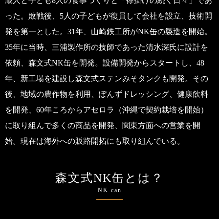
蔵人と子ども8人の食事づくりと「襷掛けの続く日々」であ
った。敗戦後、5人の子どもが復員して会社を設立、技術開
発を第一とした。31年、山崎鉄工所がNK缶の製造を開始。
35年に当時、三浦製作所の技師であった清水深氏に設計を
依頼、森文式NK缶を開発。設備開発からスタートし、48
年、新工場を建設し森文式ステンみそタンクも開発。その
後、地域の農作物を利用、ぽんずドレッシング、健康飲料
を開発、60年ころからアセロラ（沖縄で契約栽培を開始）
に取り組んで多くの商品を開発、関東方面への営業を開
始。現在は海外への販路開拓にも取り組んでいる。
森文式NK缶とは？
NK can