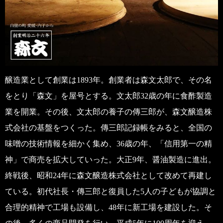
醸造業として創業は1893年。創業者は森文太郎で、その名
をとり「森文」を屋号とする。文太郎32歳の年に食酢製造
業を開業。その後、文太郎の養子の傳三郎が、森文醸造株
式会社の基盤をつくった。傳三郎記録帳をみると、全国の
味噌の技術情報を細かく集め、36歳の年、「信用第一の精
神」で商売を拡大していった。大正9年、醤油製造に進出。
終戦後、昭和24年に森文醸造株式会社として改めて再建し
ている。初代社長・傳三郎と復員した5人の子どもが協調と
合理的精神で工場も設備し、48年に新工場を建設した。そ